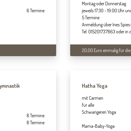
Montag oder Donnerstag
6 Termine
jeweils 17.30 - 19.00 Uhr u
5 Termine
Anmeldung über Ines Spies-
Tel. 015201737863 oder in d
20,00 Euro einmalig für die
gymnastik
Hatha Yoga
mit Carmen
für alle
Schwangeren Yoga
8 Termine
8 Termine
Mama-Baby-Yoga