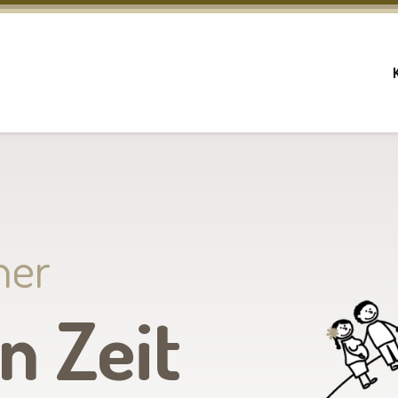
ner
n Zeit