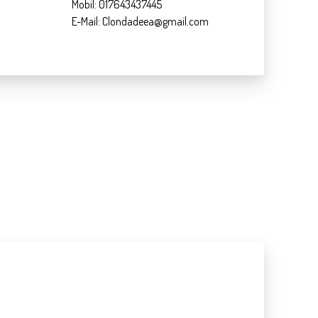
Mobil: 017643437445
E-Mail: Clondadeea@gmail.com