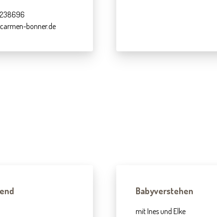
21238696
o@carmen-bonner.de
bend
Babyverstehen
mit Ines und Elke