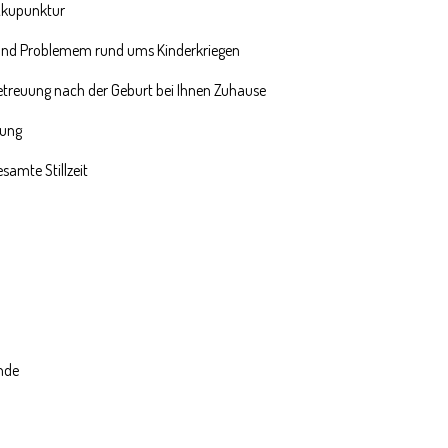
Akupunktur
 und Problemem rund ums Kinderkriegen
treuung nach der Geburt bei Ihnen Zuhause
tung
esamte Stillzeit
nde