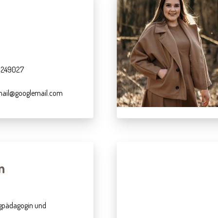
 9249027
.mail@googlemail.com
n
gpädagogin und