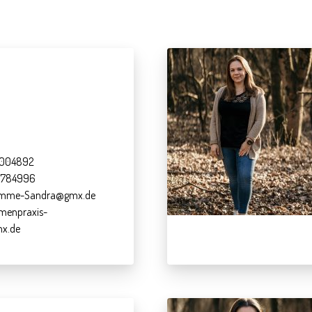
-4004892
 5784996
bamme-Sandra@gmx.de
menpraxis-
mx.de